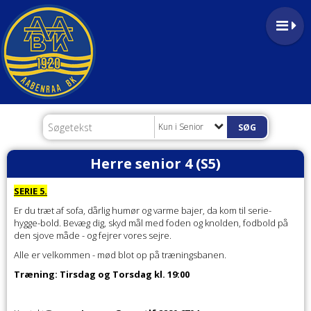
Kun i Senior
Herre senior 4 (S5)
SERIE 5.
Er du træt af sofa, dårlig humør og varme bajer, da kom til serie-
hygge-bold. Bevæg dig, skyd mål med foden og knolden, fodbold på
den sjove måde - og fejrer vores sejre.
Alle er velkommen - mød blot op på træningsbanen.
Træning: Tirsdag og Torsdag kl. 19:00