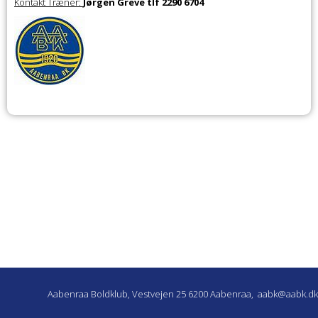
Kontakt Træner:
Jørgen Greve tlf 2290 6704
Aabenraa Boldklub, Vestvejen 25 6200 Aabenraa,
aabk@aabk.dk