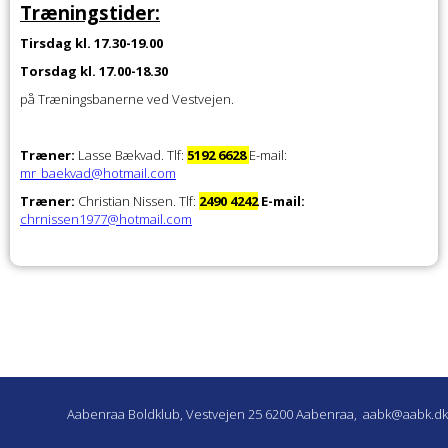
Træningstider:
Tirsdag kl. 17.30-19.00
Torsdag kl. 17.00-18.30
på Træningsbanerne ved Vestvejen.
Træner:
Lasse Bækvad. Tlf:
5192 6628
E-mail:
mr_baekvad@hotmail.com
Træner:
Christian Nissen. Tlf:
2490 4242
E-mail:
chrnissen1977@hotmail.com
Aabenraa Boldklub, Vestvejen 25 6200 Aabenraa,
aabk@aabk.dk