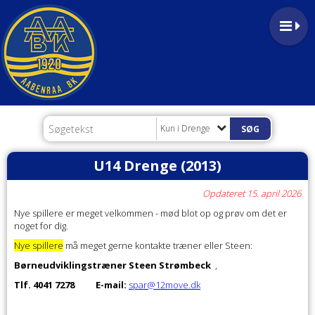
Kun i Drenge
U14 Drenge (2013)
Opdateret 15. april 2026
Nye spillere er meget velkommen - mød blot op og prøv om det er
noget for dig.
Nye spillere
må meget gerne kontakte træner eller Steen:
Børneudviklingstræner Steen Strømbeck
,
Tlf. 4041 7278
E-mail:
spar@12move.dk