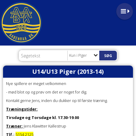
Kun i Piger
U14/U13 Piger (2013-14)
Nye spillere er meget velkommen
- mød blot op og prøv om det er noget for dig.
Kontakt gerne Jens, inden du dukker op til første træning.
Træningstider:
Tirsdage og Torsdage kl. 17.30-19.00
Træner:
Jens Klawitter Kallestrup
Tlf.:
5154 2125