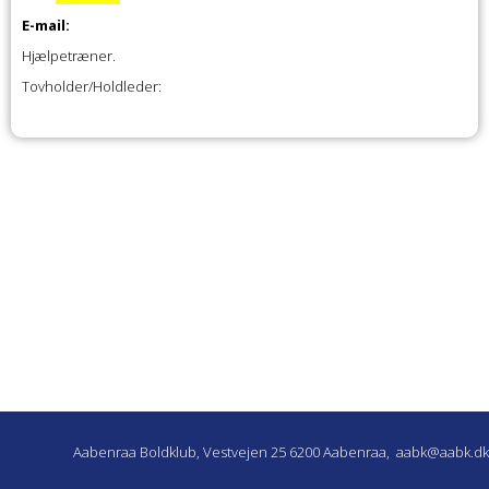
E-mail:
Hjælpetræner.
Tovholder/Holdleder:
Aabenraa Boldklub, Vestvejen 25 6200 Aabenraa,
aabk@aabk.dk