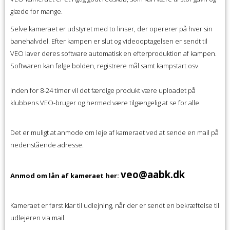
glæde for mange.
Selve kameraet er udstyret med to linser, der opererer på hver sin
banehalvdel. Efter kampen er slut og videooptagelsen er sendt til
VEO laver deres software automatisk en efterproduktion af kampen.
Softwaren kan følge bolden, registrere mål samt kampstart osv.
Inden for 8-24 timer vil det færdige produkt være uploadet på
klubbens VEO-bruger og hermed være tilgængelig at se for alle.
Det er muligt at anmode om leje af kameraet ved at sende en mail på
nedenstående adresse.
veo@aabk.dk
Anmod om lån af kameraet her:
Kameraet er først klar til udlejning, når der er sendt en bekræftelse til
udlejeren via mail.