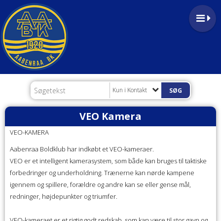
Kun i Kontakt
VEO Kamera
VEO-KAMERA
Aabenraa Boldklub har indkøbt et VEO-kameraer.
VEO er et intelligent kamerasystem, som både kan bruges til taktiske
forbedringer og underholdning. Trænerne kan nørde kampene
igennem og spillere, forældre og andre kan se eller gense mål,
redninger, højdepunkter og triumfer.
VEO-kameraet er et rigtig godt redskab, som kan være til stor gavn og