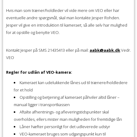
Hvis man som træner/holdleder vil vide mere om VEO eller har
eventuelle andre spørgsmål, skal man kontakte Jesper Rohden.
Jesper vil give en introduktion til kameraet, så alle selv har mulighed
for at opstille og benytte VEO.
Kontakt Jesper på SMS 21435413 eller på mail:
aabk@aabk.dk
Vedr.
VEO
Regler for udlån af VEO-kamera:
Kameraet kan udelukkende lånes ud til trænere/holdledere
for et hold
Opstilling og betjening af kameraet påhviler altid låner –
manual ligger i transportkassen
Aftalte afhentnings- og afleveringstidspunkter skal
overholdes, ellers mister man muligheden for fremtidige lån
Låner hæfter personligt for det udleverede udstyr
VEO-kameraet bruges som udgangspunkt kun til