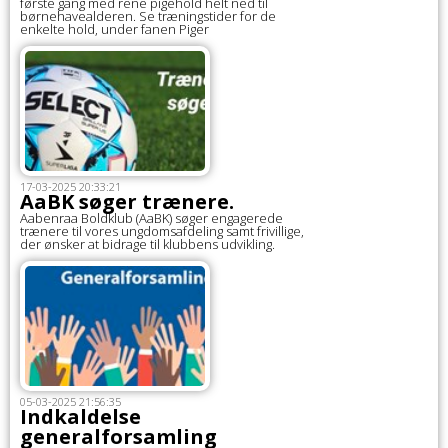
første gang med rene pigehold helt ned til
børnehavealderen. Se træningstider for de
enkelte hold, under fanen Piger
17-03-2025 20:33:21
AaBK søger trænere.
Aabenraa Boldklub (AaBK) søger engagerede
trænere til vores ungdomsafdeling samt frivillige,
der ønsker at bidrage til klubbens udvikling.
05-03-2025 21:56:35
Indkaldelse
generalforsamling