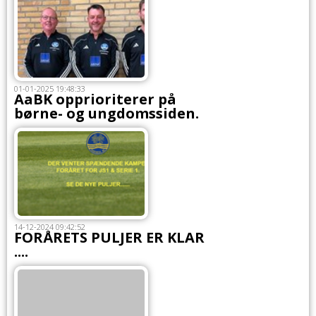
01-01-2025 19:48:33
AaBK opprioriterer på
børne- og ungdomssiden.
14-12-2024 09:42:52
FORÅRETS PULJER ER KLAR
....