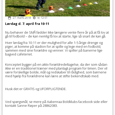
27. marts 2018
kl. 12:51
Lørdag d. 7. april fra 10-11
Nu behøver de SMÅ fødder ikke længere vente flere år på at få lov at
gå til fodbold – de kan nemlig få lov at starte, lige så snart de kan gå.
Hver lørdag fra 10-11 er der mulighed for alle 1-5 årige drenge og
piger, at komme på stadion for at spille og lege med en fodbold,
sammen med sine forældre og venner. Vi spiller på banerne lige
bagved cafeteriet.
Konceptet bygger på en aktiv forældredeltagelse, da der som sådan
ikke er en traditionel træner med planlagt program for timen. Der vil
være forskellige bolde, mål og redskaber til rådighed, som børnene
med hjælp fra forældrene kan lære at stifte bekendtskab med.
Husk det er GRATIS og UFORPLIGTENDE.
Ved spørgsmål, se mere på Aabenraa Boldklubs facebook side eller
kontakt Sanne Røper på 28862083.